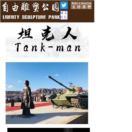
ME
NU