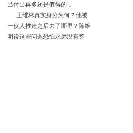
己付出再多还是值得的”。
王维林真实身分为何？他被
一伙人推走之后去了哪里？陈维
明说这些问题恐怕永远没有答
案，身为艺术家，将这震撼
的“坦克人”形象立体固定在大地
上，“这是一代人的精神，中国
人最美的一面”。
在2019 年6 月4 日自由雕塑
公园“六四30 周年纪念会”上，旧
金山“中国民主教育基金会”会
长、在“六四”屠杀中被解放军坦
克辗断双腿的方政先生表达进入